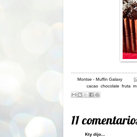
By
Montse - Muffin Galaxy
Labels:
cacao
,
chocolate
,
fruta
,
m
11 comentario
Kty
dijo...