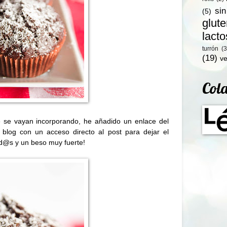
si
(5)
glut
lact
turrón
(3
(19)
ve
Col
ue se vayan incorporando, he añadido
un enlace del
 blog con un acceso directo al post para dejar el
od@s y un beso muy fuerte!