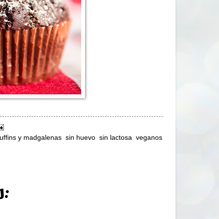
uffins y madgalenas
,
sin huevo
,
sin lactosa
,
veganos
s: