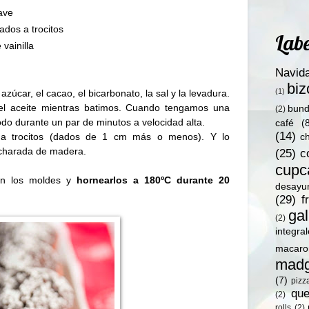
uave
ados a trocitos
Labe
vainilla
Navid
bi
(1)
azúcar, el cacao, el bicarbonato, la sal y la levadura.
y el aceite mientras batimos. Cuando tengamos una
bund
(2)
o durante un par de minutos a velocidad alta.
café
(
(14)
 a trocitos (dados de
1 cm
más o menos). Y lo
c
charada de madera.
(25)
c
cupc
en los moldes y
hornearlos a
180ºC
durante 20
desayu
(29)
f
gal
(2)
integra
macaro
madg
(7)
pizz
qu
(2)
rolls
(2)