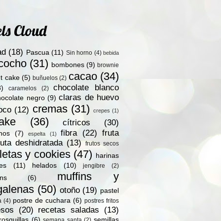
ls Cloud
ad
(18)
Pascua
(11)
Sin horno
(4)
bebida
zcocho
(31)
bombones
(9)
brownie
cacao
(34)
t cake
(5)
buñuelos
(2)
chocolate blanco
8)
caramelos
(2)
claras de huevo
hocolate negro
(9)
cremas
(31)
oco
(12)
crepes
(1)
ake
(36)
cítricos
(30)
fibra
(22)
fruta
nos
(7)
espelta
(1)
ruta deshidratada
(13)
frutos secos
letas y cookies
(47)
harinas
les
(11)
helados
(10)
jengibre
(2)
muffins y
ns
(6)
alenas
(50)
otoño
(19)
pastel
postre de cuchara
(6)
a
(4)
postres fritos
esos
(20)
recetas saladas
(13)
rosquillas
(6)
semillas
semana santa
(2)