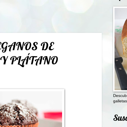
EGANOS DE
 Y PLÁTANO
Descubr
galletas
Susc