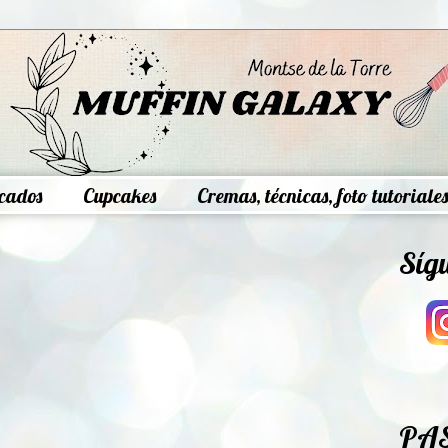
cados
Cupcakes
Cremas, técnicas, foto tutoriales
Síg
PA