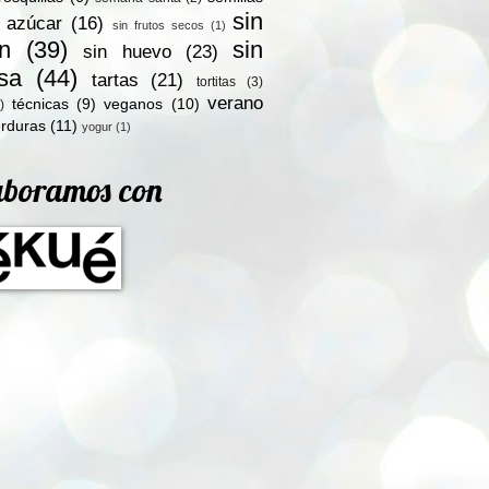
sin
n azúcar
(16)
sin frutos secos
(1)
en
(39)
sin
sin huevo
(23)
osa
(44)
tartas
(21)
tortitas
(3)
verano
técnicas
(9)
veganos
(10)
)
rduras
(11)
yogur
(1)
aboramos con