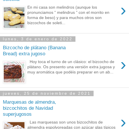
›
En mi casa son melindros (aunque los
pronunciamos “ melindrus ” con el morrito en
forma de beso) y para muchos otros son
bizcochos de soleti...
lunes, 3 de enero de 2022
Bizcocho de plátano (Banana
Bread) extra jugoso
›
Hoy toca el turno de un clásico: el bizcocho de
plátano. Os presento una versión extra jugosa y
muy aromática que podéis preparar en un ab...
jueves, 25 de noviembre de 2021
Marquesas de almendra,
bizcochitos de Navidad
superjugosos
›
Las marquesas son unos bizcochitos de
almendra espolvoreadas con azúcar glas típicos