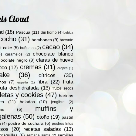
ls Cloud
ad
(18)
Pascua
(11)
Sin horno
(4)
bebida
zcocho
(31)
bombones
(9)
brownie
cacao
(34)
t cake
(5)
buñuelos
(2)
chocolate blanco
8)
caramelos
(2)
claras de huevo
hocolate negro
(9)
cremas
(31)
oco
(12)
crepes
(1)
ake
(36)
cítricos
(30)
fibra
(22)
fruta
nos
(7)
espelta
(1)
ruta deshidratada
(13)
frutos secos
letas y cookies
(47)
harinas
les
(11)
helados
(10)
jengibre
(2)
muffins y
ns
(6)
alenas
(50)
otoño
(19)
pastel
postre de cuchara
(6)
a
(4)
postres fritos
esos
(20)
recetas saladas
(13)
rosquillas
(6)
semillas
semana santa
(2)