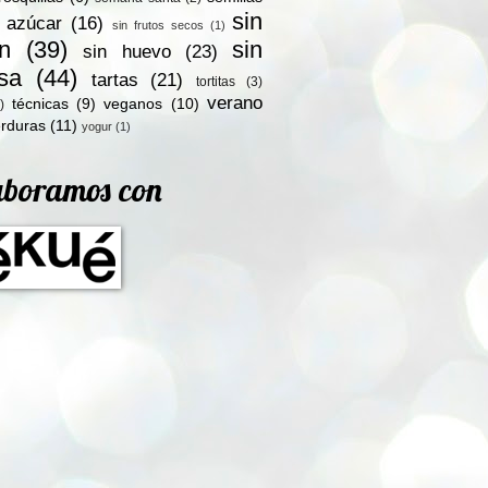
sin
n azúcar
(16)
sin frutos secos
(1)
en
(39)
sin
sin huevo
(23)
osa
(44)
tartas
(21)
tortitas
(3)
verano
técnicas
(9)
veganos
(10)
)
rduras
(11)
yogur
(1)
aboramos con