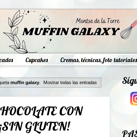
cados
Cupcakes
Cremas, técnicas, foto tutoriales
Síg
queta
muffin galaxy
.
Mostrar todas las entradas
CHOCOLATE CON
SIN GLUTEN!
PA