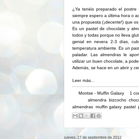
¿Ya tenéis preparado el postre
siempre espero a última hora o a
una propuesta (¡decente!) que os
Es un pastel de chocolate y alm
todos y todas porque no lleva glut
genial en nevera 2-3 días, cub
temperatura ambiente. Es un past
paladar. Las almendras le apor
utilizar un buen chocolate, a pod
Además, se hace en un abrir y cer
Leer más...
By
Montse - Muffin Galaxy
1 co
Labels:
almendra
,
bizcocho
,
choc
almendras
,
muffin galaxy
,
pastel
,
jueves, 27 de septiembre de 2012