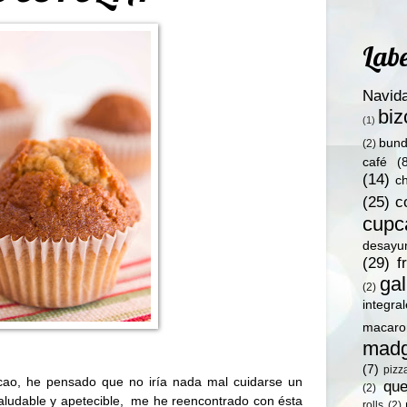
Labe
Navid
bi
(1)
bund
(2)
café
(
(14)
c
(25)
c
cupc
desayu
(29)
f
gal
(2)
integra
macaro
madg
(7)
pizz
cao
, he pensado que no iría nada mal cuidarse un
qu
(2)
aludable y apetecible,
me he reencontrado con ésta
rolls
(2)