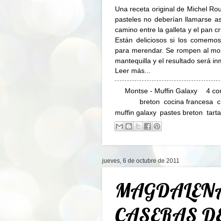
Una receta original de Michel Ro
pasteles no deberían llamarse as
camino entre la galleta y el pan cr
Están deliciosos si los comemos
para merendar. Se rompen al mo
mantequilla y el resultado será in
Leer más...
By
Montse - Muffin Galaxy
4 co
Labels:
breton
,
cocina francesa
,
c
muffin galaxy
,
pastes breton
,
tart
jueves, 6 de octubre de 2011
MAGDALENA
CASERAS DE