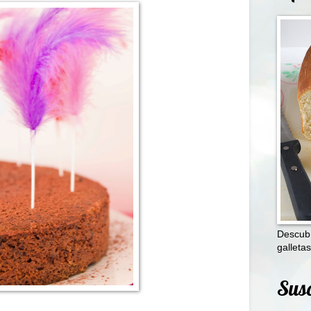
Descubr
galletas
Susc