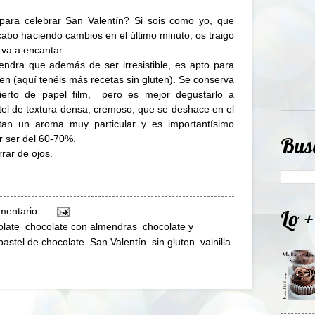
 para celebrar San Valentín? Si sois como yo, que
cabo haciendo cambios en el último minuto, os traigo
 va a encantar.
endra que además de ser irresistible, es apto para
en (
aquí
tenéis más recetas sin gluten). Se conserva
ierto de papel film, pero es mejor degustarlo a
el de textura densa, cremoso, que se deshace en el
tan un aroma muy particular y es importantísimo
Bus
er ser del 60-70%.
rar de ojos.
Lo +
mentario:
olate
,
chocolate con almendras
,
chocolate y
pastel de chocolate
,
San Valentín
,
sin gluten
,
vainilla