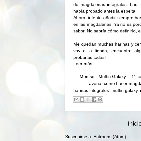
de magdalenas integrales. Las 
había probado antes la espelta.
Ahora, intento añadir siempre har
en las magdalenas! Ya no es por
sabor. No sabría cómo definirlo, e
Me quedan muchas harinas y cer
voy a la tienda, encuentro al
probarlas todas!
Leer más...
By
Montse - Muffin Galaxy
11 c
Labels:
avena
,
como hacer magda
harinas integrales
,
muffin galaxy
,
Inici
Suscribirse a:
Entradas (Atom)