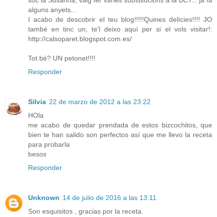
sóc la Susanna, vaig fer vàries substitucions a la BCT... ja fa
alguns anyets...
I acabo de descobrir el teu blog!!!!!Quines delícies!!!! JO
també en tinc un, te'l deixo aquí per si el vols visitar!:
http://calsoparet.blogspot.com.es/
Tot bé? UN petonet!!!!
Responder
Silvia
22 de marzo de 2012 a las 23:22
HOla
me acabo de quedar prendada de estos bizcochitos, que
bien te han salido son perfectos así que me llevo la receta
para probarla
besos
Responder
Unknown
14 de julio de 2016 a las 13:11
Son esquisitos , gracias por la receta.