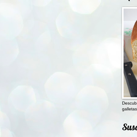
Descubr
galletas
Susc