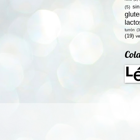
si
(5)
glut
lact
turrón
(3
(19)
ve
Col