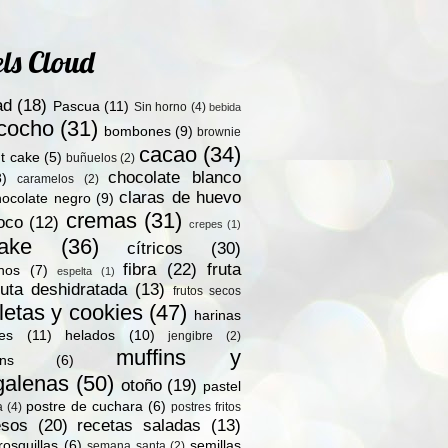
ls Cloud
ad
(18)
Pascua
(11)
Sin horno
(4)
bebida
zcocho
(31)
bombones
(9)
brownie
cacao
(34)
t cake
(5)
buñuelos
(2)
chocolate blanco
8)
caramelos
(2)
claras de huevo
hocolate negro
(9)
cremas
(31)
oco
(12)
crepes
(1)
ake
(36)
cítricos
(30)
fibra
(22)
fruta
nos
(7)
espelta
(1)
ruta deshidratada
(13)
frutos secos
letas y cookies
(47)
harinas
les
(11)
helados
(10)
jengibre
(2)
muffins y
ns
(6)
alenas
(50)
otoño
(19)
pastel
postre de cuchara
(6)
a
(4)
postres fritos
esos
(20)
recetas saladas
(13)
rosquillas
(6)
semillas
semana santa
(2)