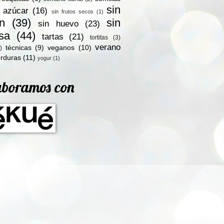
sin
n azúcar
(16)
sin frutos secos
(1)
en
(39)
sin
sin huevo
(23)
osa
(44)
tartas
(21)
tortitas
(3)
verano
técnicas
(9)
veganos
(10)
)
rduras
(11)
yogur
(1)
aboramos con