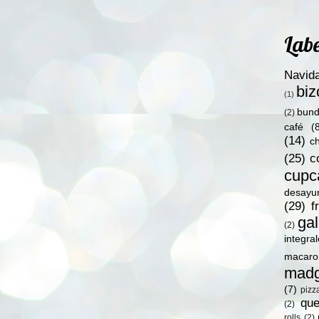
Labe
Navid
bi
(1)
bund
(2)
café
(
(14)
c
(25)
c
cupc
desayu
(29)
f
gal
(2)
integra
macaro
madg
(7)
pizz
qu
(2)
rolls
(2)