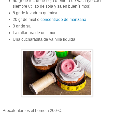
50 gr de leche de soja o entera de vaca (yo casi
siempre utilizo de soja y salen buenísimos)
5 gr de levadura química
20 gr de miel o
concentrado de manzana
3 gr de sal
La ralladura de un limón
Una cucharadita de vainilla líquida
Precalentamos el horno a
200ºC
.