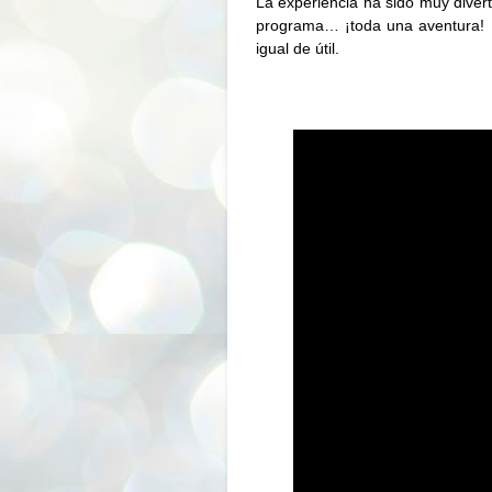
La experiencia ha sido muy diverti
programa… ¡toda una aventura! 
igual de útil.