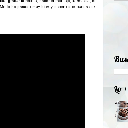
da: grabar la receta, hacer el montaje, la música, el
Me lo he pasado muy bien y espero que pueda ser
Bus
Lo +