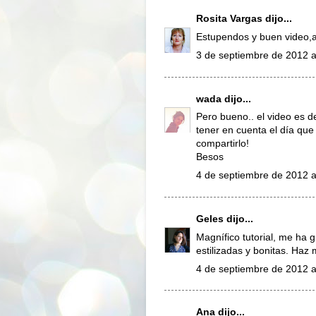
Rosita Vargas
dijo...
Estupendos y buen video,a
3 de septiembre de 2012 a
wada
dijo...
Pero bueno.. el video es d
tener en cuenta el día qu
compartirlo!
Besos
4 de septiembre de 2012 a
Geles
dijo...
Magnífico tutorial, me h
estilizadas y bonitas. Haz
4 de septiembre de 2012 a
Ana
dijo...