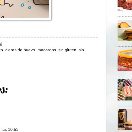
co
,
claras de huevo
,
macarons
,
sin gluten
,
sin
s:
 las 10:53