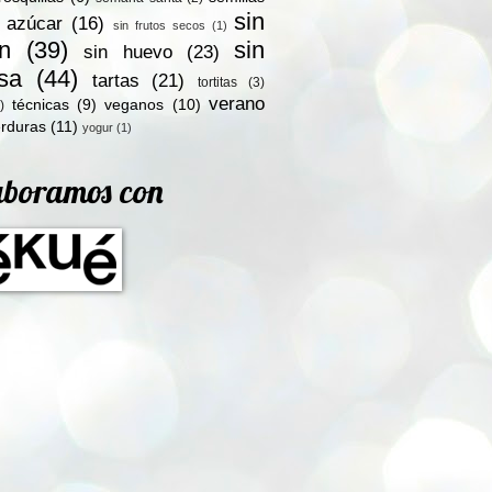
sin
n azúcar
(16)
sin frutos secos
(1)
en
(39)
sin
sin huevo
(23)
osa
(44)
tartas
(21)
tortitas
(3)
verano
técnicas
(9)
veganos
(10)
)
rduras
(11)
yogur
(1)
aboramos con