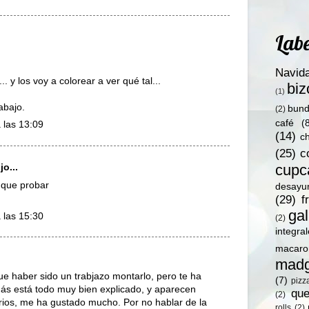
Labe
Navid
. y los voy a colorear a ver qué tal...
bi
(1)
abajo.
bund
(2)
café
(
 las 13:09
(14)
c
(25)
c
cupc
jo...
o que probar
desayu
(29)
f
gal
 las 15:30
(2)
integra
macaro
madg
que haber sido un trabjazo montarlo, pero te ha
(7)
pizz
s está todo muy bien explicado, y aparecen
qu
(2)
arios, me ha gustado mucho. Por no hablar de la
rolls
(2)