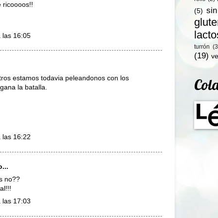
 ricoooos!!
si
(5)
glut
lact
 las 16:05
turrón
(3
(19)
ve
otros estamos todavia peleandonos con los
Col
ana la batalla.
 las 16:22
...
ts no??
al!!!
 las 17:03