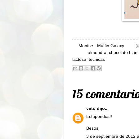
By
Montse - Muffin Galaxy
Labels:
almendra
,
chocolate blan
lactosa
,
técnicas
15 comentario
veto
dijo...
Estupendos!!
Besos.
3 de septiembre de 2012 a