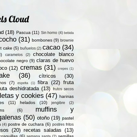
ls Cloud
ad
(18)
Pascua
(11)
Sin horno
(4)
bebida
zcocho
(31)
bombones
(9)
brownie
cacao
(34)
t cake
(5)
buñuelos
(2)
chocolate blanco
8)
caramelos
(2)
claras de huevo
hocolate negro
(9)
cremas
(31)
oco
(12)
crepes
(1)
ake
(36)
cítricos
(30)
fibra
(22)
fruta
nos
(7)
espelta
(1)
ruta deshidratada
(13)
frutos secos
letas y cookies
(47)
harinas
les
(11)
helados
(10)
jengibre
(2)
muffins y
ns
(6)
alenas
(50)
otoño
(19)
pastel
postre de cuchara
(6)
a
(4)
postres fritos
esos
(20)
recetas saladas
(13)
rosquillas
(6)
semillas
semana santa
(2)