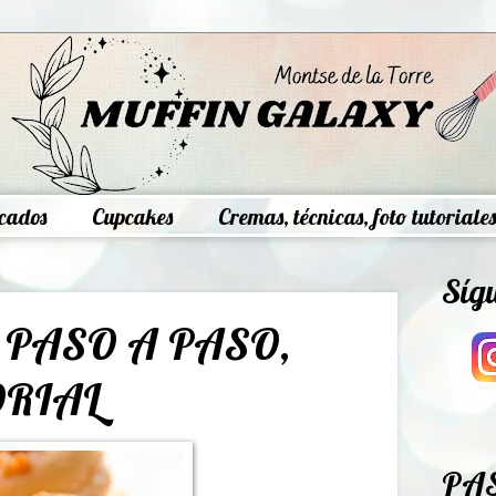
cados
Cupcakes
Cremas, técnicas, foto tutoriales
Síg
PASO A PASO,
ORIAL
PA