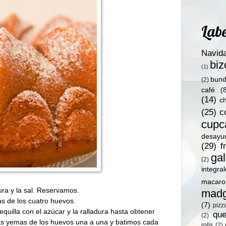
Labe
Navid
bi
(1)
bund
(2)
café
(
(14)
c
(25)
c
cupc
desayu
(29)
f
gal
(2)
integra
macaro
ura y la sal. Reservamos.
madg
s de los cuatro huevos.
(7)
pizz
quilla con el azúcar y la ralladura hasta obtener
qu
(2)
as yemas de los huevos una a una y batimos cada
rolls
(2)