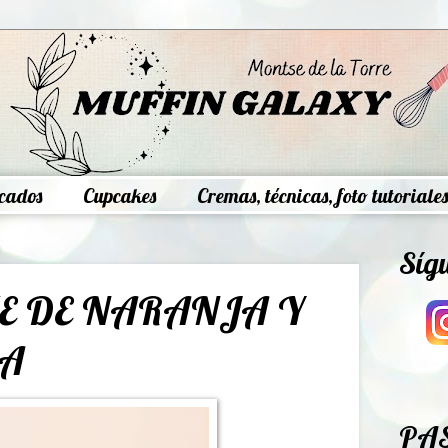
cados
Cupcakes
Cremas, técnicas, foto tutoriales
Síg
E DE NARANJA Y
A
PA