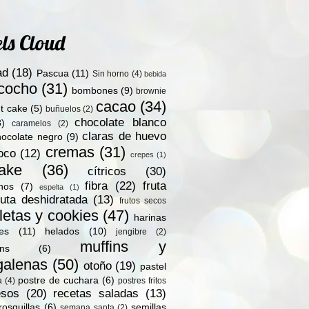
ls Cloud
ad
(18)
Pascua
(11)
Sin horno
(4)
bebida
zcocho
(31)
bombones
(9)
brownie
cacao
(34)
t cake
(5)
buñuelos
(2)
chocolate blanco
8)
caramelos
(2)
claras de huevo
hocolate negro
(9)
cremas
(31)
oco
(12)
crepes
(1)
ake
(36)
cítricos
(30)
fibra
(22)
fruta
nos
(7)
espelta
(1)
ruta deshidratada
(13)
frutos secos
letas y cookies
(47)
harinas
les
(11)
helados
(10)
jengibre
(2)
muffins y
ns
(6)
alenas
(50)
otoño
(19)
pastel
postre de cuchara
(6)
a
(4)
postres fritos
esos
(20)
recetas saladas
(13)
rosquillas
(6)
semillas
semana santa
(2)