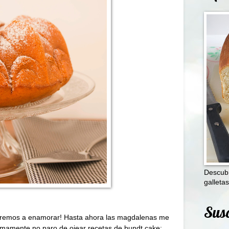
Descubr
galletas
Susc
veremos a enamorar! Hasta ahora las magdalenas me
timamente no paro de ojear recetas de bundt cake: