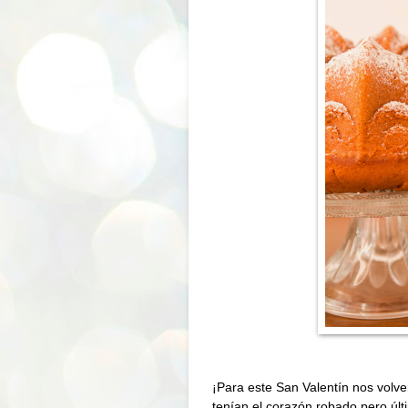
¡Para este San Valentín nos vol
tenían el corazón robado pero úl