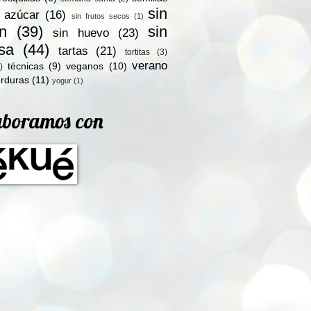
sin
n azúcar
(16)
sin frutos secos
(1)
en
(39)
sin
sin huevo
(23)
osa
(44)
tartas
(21)
tortitas
(3)
verano
técnicas
(9)
veganos
(10)
)
rduras
(11)
yogur
(1)
aboramos con