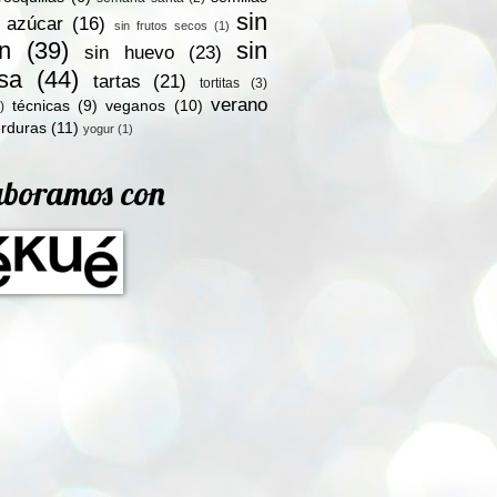
sin
n azúcar
(16)
sin frutos secos
(1)
en
(39)
sin
sin huevo
(23)
osa
(44)
tartas
(21)
tortitas
(3)
verano
técnicas
(9)
veganos
(10)
)
rduras
(11)
yogur
(1)
aboramos con