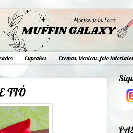
cados
Cupcakes
Cremas, técnicas, foto tutoriales
Síg
E TIÓ
PA