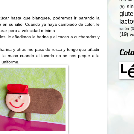
si
(5)
glut
azúcar hasta que blanquee, podremos ir parando la
lact
 en su sitio. Cuando ya haya cambiado de color, le
turrón
(3
arar pero a velocidad mínima.
(19)
ve
os, le añadimos la harina y el cacao a cucharadas y
.
Col
a harina y otras me paso de rosca y tengo que añadir
sta la masa cuando al tocarla no se nos peque a la
 uniforme.