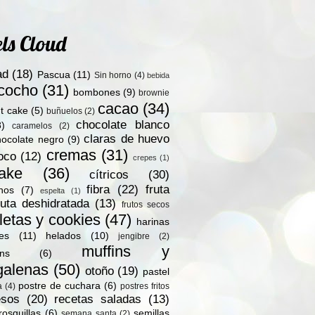
ls Cloud
ad
(18)
Pascua
(11)
Sin horno
(4)
bebida
zcocho
(31)
bombones
(9)
brownie
cacao
(34)
t cake
(5)
buñuelos
(2)
chocolate blanco
8)
caramelos
(2)
claras de huevo
hocolate negro
(9)
cremas
(31)
oco
(12)
crepes
(1)
ake
(36)
cítricos
(30)
fibra
(22)
fruta
nos
(7)
espelta
(1)
ruta deshidratada
(13)
frutos secos
letas y cookies
(47)
harinas
les
(11)
helados
(10)
jengibre
(2)
muffins y
ns
(6)
alenas
(50)
otoño
(19)
pastel
postre de cuchara
(6)
a
(4)
postres fritos
esos
(20)
recetas saladas
(13)
rosquillas
(6)
semillas
semana santa
(2)