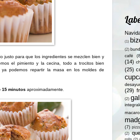
Labe
Navid
bi
(1)
bund
(2)
café
(
lo justo para que los ingredientes se mezclen bien y
(14)
c
mos el pimiento y la cecina, todo a trocitos bien
(25)
c
 ya podemos repartir la masa en los moldes de
cupc
desayu
 15 minutos
aproximadamente.
(29)
f
gal
(2)
integra
macaro
madg
(7)
pizz
qu
(2)
rolls
(2)