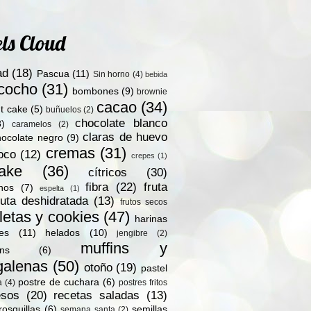
ls Cloud
ad
(18)
Pascua
(11)
Sin horno
(4)
bebida
zcocho
(31)
bombones
(9)
brownie
cacao
(34)
t cake
(5)
buñuelos
(2)
chocolate blanco
8)
caramelos
(2)
claras de huevo
hocolate negro
(9)
cremas
(31)
oco
(12)
crepes
(1)
ake
(36)
cítricos
(30)
fibra
(22)
fruta
nos
(7)
espelta
(1)
ruta deshidratada
(13)
frutos secos
letas y cookies
(47)
harinas
les
(11)
helados
(10)
jengibre
(2)
muffins y
ns
(6)
alenas
(50)
otoño
(19)
pastel
postre de cuchara
(6)
a
(4)
postres fritos
esos
(20)
recetas saladas
(13)
rosquillas
(6)
semillas
semana santa
(2)