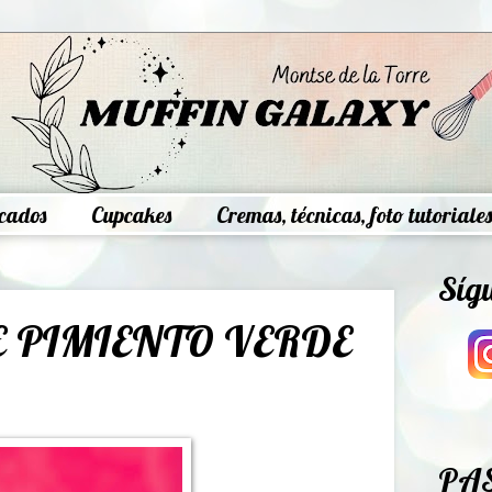
cados
Cupcakes
Cremas, técnicas, foto tutoriales
Síg
 PIMIENTO VERDE
PA