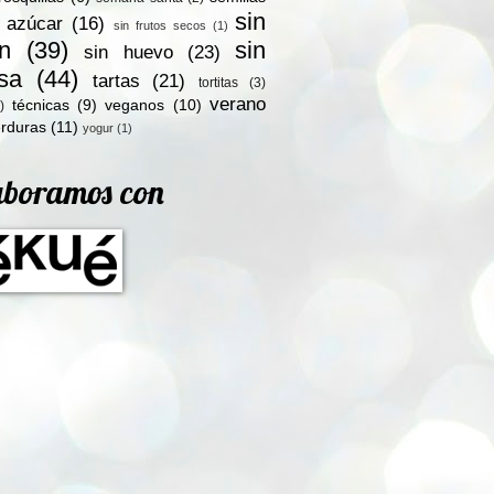
sin
n azúcar
(16)
sin frutos secos
(1)
en
(39)
sin
sin huevo
(23)
osa
(44)
tartas
(21)
tortitas
(3)
verano
técnicas
(9)
veganos
(10)
)
rduras
(11)
yogur
(1)
aboramos con