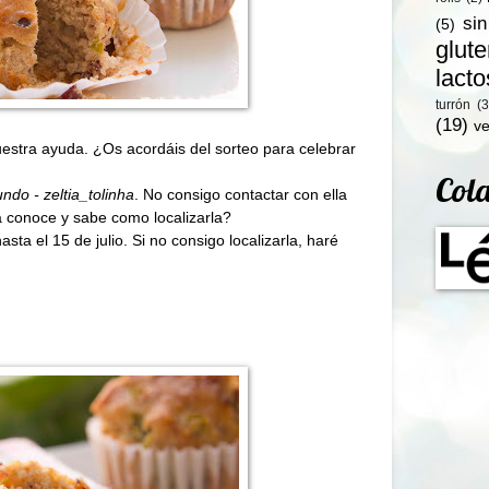
si
(5)
glut
lact
turrón
(3
(19)
ve
uestra ayuda. ¿Os acordáis del
sorteo para celebrar
Col
do - zeltia_tolinha
. No consigo contactar con ella
la conoce y sabe como localizarla?
ta el 15 de julio. Si no consigo localizarla, haré