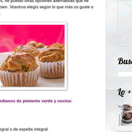
s, he puesto otras opciones alternativas que he
ien. Vosotros elegís según lo que más os guste o
.
Bus
Lo +
edianos de pimiento verde y cecina:
egral o de espelta integral