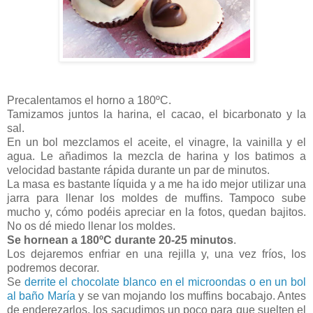
Precalentamos el horno a
180ºC
.
Tamizamos juntos la harina, el cacao, el bicarbonato y la
sal.
En un bol mezclamos el aceite, el vinagre, la vainilla y el
agua. Le añadimos la mezcla de harina y los batimos a
velocidad bastante rápida durante un par de minutos.
La masa es bastante líquida y a me ha ido mejor utilizar una
jarra para llenar los moldes de muffins. Tampoco sube
mucho y, cómo podéis apreciar en la fotos, quedan bajitos.
No os dé miedo llenar los moldes.
Se hornean a
180ºC
durante 20-25 minutos
.
Los dejaremos enfriar en una rejilla y, una vez fríos, los
podremos decorar.
Se
derrite el chocolate blanco en el microondas o en un bol
al baño María
y se van mojando los muffins bocabajo. Antes
de enderezarlos, los sacudimos un poco para que suelten el