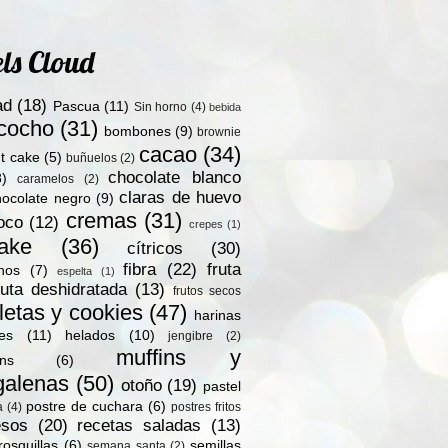
ls Cloud
ad
(18)
Pascua
(11)
Sin horno
(4)
bebida
zcocho
(31)
bombones
(9)
brownie
cacao
(34)
t cake
(5)
buñuelos
(2)
chocolate blanco
8)
caramelos
(2)
claras de huevo
hocolate negro
(9)
cremas
(31)
oco
(12)
crepes
(1)
ake
(36)
cítricos
(30)
fibra
(22)
fruta
nos
(7)
espelta
(1)
ruta deshidratada
(13)
frutos secos
letas y cookies
(47)
harinas
les
(11)
helados
(10)
jengibre
(2)
muffins y
ns
(6)
alenas
(50)
otoño
(19)
pastel
postre de cuchara
(6)
a
(4)
postres fritos
esos
(20)
recetas saladas
(13)
rosquillas
(6)
semillas
semana santa
(2)