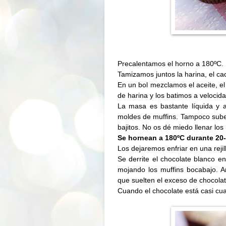
Precalentamos el horno a
180ºC
.
Tamizamos juntos la harina, el cac
En un bol mezclamos el aceite, el 
de harina y los batimos a velocid
La masa es bastante líquida y a 
moldes de muffins. Tampoco sube
bajitos. No os dé miedo llenar los
Se hornean a
180ºC
durante 20
Los dejaremos enfriar en una rejil
Se
derrite el chocolate blanco e
mojando los muffins bocabajo. 
que suelten el exceso de chocolat
Cuando el chocolate está casi cu