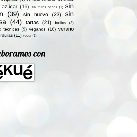
sin
n azúcar
(16)
sin frutos secos
(1)
en
(39)
sin
sin huevo
(23)
osa
(44)
tartas
(21)
tortitas
(3)
verano
técnicas
(9)
veganos
(10)
)
rduras
(11)
yogur
(1)
aboramos con