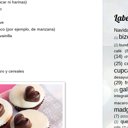
car ni harinas)
o
Labe
ave
nco (por ejemplo, de manzana)
Navid
bi
ainilla
(1)
bund
(2)
café
(
(14)
c
(25)
c
cupc
ro y cereales
desayu
(29)
f
gal
(2)
integra
macaro
madg
(7)
pizz
qu
(2)
rolls
(2)