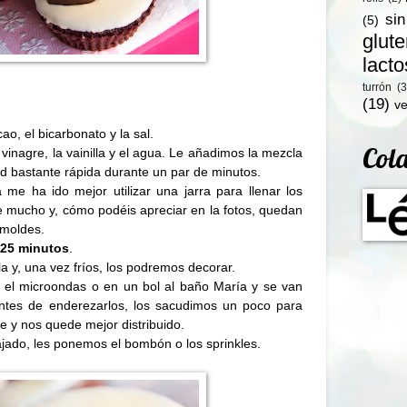
si
(5)
glut
lact
turrón
(3
(19)
ve
ao, el bicarbonato y la sal.
Col
vinagre, la vainilla y el agua. Le añadimos la mezcla
ad bastante rápida durante un par de minutos.
me ha ido mejor utilizar una jarra para llenar los
 mucho y, cómo podéis apreciar en la fotos, quedan
 moldes.
-25 minutos
.
la y, una vez fríos, los podremos decorar.
n el microondas o en un bol al baño María
y se van
Antes de enderezarlos, los sacudimos un poco para
e y nos quede mejor distribuido.
ajado, les ponemos el bombón o los sprinkles.