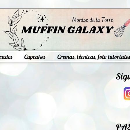
cados
Cupcakes
Cremas, técnicas, foto tutoriales
Síg
PA