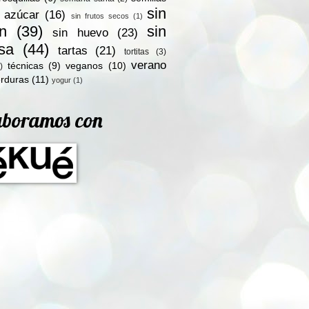
sin
n azúcar
(16)
sin frutos secos
(1)
en
(39)
sin
sin huevo
(23)
osa
(44)
tartas
(21)
tortitas
(3)
verano
técnicas
(9)
veganos
(10)
)
rduras
(11)
yogur
(1)
aboramos con