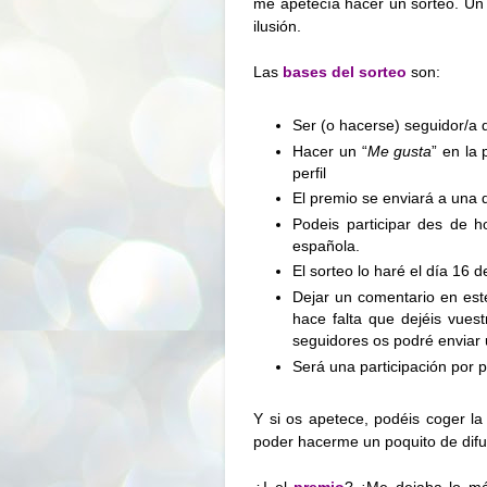
me apetecía hacer un sorteo. Un 
ilusión.
Las
bases del sorteo
son:
Ser (o hacerse) seguidor/a 
Hacer un “
Me gusta
” en la
perfil
El premio se enviará a una 
Podeis participar des de 
española.
El sorteo lo haré el día 16
Dejar un comentario en est
hace falta que dejéis vuest
seguidores os podré enviar
Será una participación por 
Y si os apetece, podéis coger l
poder hacerme un poquito de difus
¿I el
premio
? ¡Me dejaba lo má