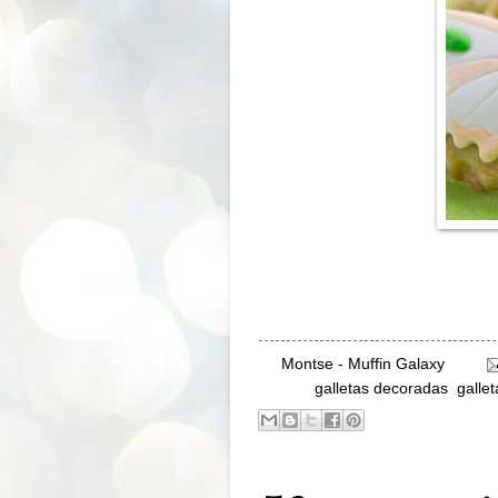
By
Montse - Muffin Galaxy
Labels:
galletas decoradas
,
galle