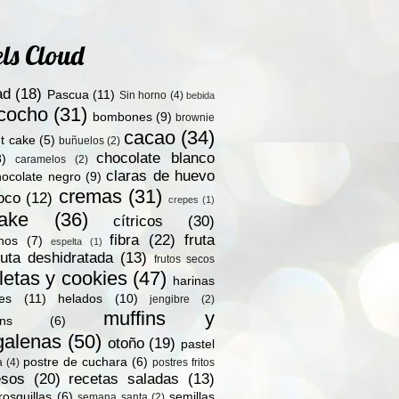
ls Cloud
ad
(18)
Pascua
(11)
Sin horno
(4)
bebida
zcocho
(31)
bombones
(9)
brownie
cacao
(34)
t cake
(5)
buñuelos
(2)
chocolate blanco
8)
caramelos
(2)
claras de huevo
hocolate negro
(9)
cremas
(31)
oco
(12)
crepes
(1)
ake
(36)
cítricos
(30)
fibra
(22)
fruta
nos
(7)
espelta
(1)
ruta deshidratada
(13)
frutos secos
letas y cookies
(47)
harinas
les
(11)
helados
(10)
jengibre
(2)
muffins y
ns
(6)
alenas
(50)
otoño
(19)
pastel
postre de cuchara
(6)
a
(4)
postres fritos
esos
(20)
recetas saladas
(13)
rosquillas
(6)
semillas
semana santa
(2)