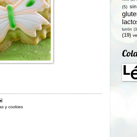
si
(5)
glut
lact
turrón
(3
(19)
ve
Col
tas y cookies