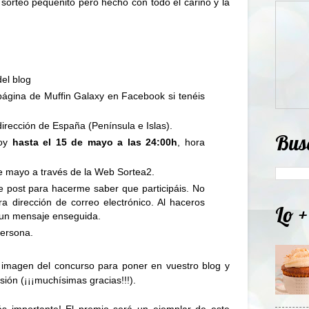
sorteo pequeñito pero hecho con todo el cariño y la
del blog
 página de
Muffin Galaxy en Facebook
si tenéis
dirección de España (Península e Islas).
Bus
hoy
hasta el 15 de mayo a las 24:00h
, hora
 de mayo a través de la Web
Sortea2
.
e post para hacerme saber que participáis. No
ra dirección de correo electrónico. Al haceros
Lo +
 un mensaje enseguida.
persona.
a imagen del concurso para poner en vuestro blog y
ión (¡¡¡muchísimas gracias!!!).
s importante! El premio será un ejemplar de este