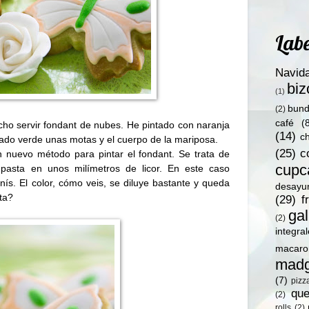
Labe
Navid
bi
(1)
bund
(2)
café
(
cho servir fondant de nubes. He pintado con naranja
(14)
c
ado verde unas motas y el cuerpo de la mariposa.
(25)
c
 nuevo método para pintar el fondant. Se trata de
cupc
 pasta en unos milímetros de licor. En este caso
nís. El color, cómo veis, se diluye bastante y queda
desayu
ta?
(29)
f
gal
(2)
integra
macaro
madg
(7)
pizz
qu
(2)
rolls
(2)