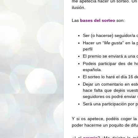
me apetecía hacer un sorteo. Un 
ilusión.
Las
bases del sorteo
son:
Ser (o hacerse) seguidor/a 
Hacer un “
Me gusta
” en la
perfil
El premio se enviará a una 
Podeis participar des de 
española.
El sorteo lo haré el día 16
Dejar un comentario en est
hace falta que dejéis vuest
seguidores os podré enviar
Será una participación por 
Y si os apetece, podéis coger l
poder hacerme un poquito de difus
¿I el
premio
? ¡Me dejaba lo má