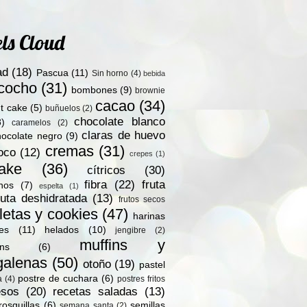
ls Cloud
ad
(18)
Pascua
(11)
Sin horno
(4)
bebida
zcocho
(31)
bombones
(9)
brownie
cacao
(34)
t cake
(5)
buñuelos
(2)
chocolate blanco
8)
caramelos
(2)
claras de huevo
hocolate negro
(9)
cremas
(31)
oco
(12)
crepes
(1)
ake
(36)
cítricos
(30)
fibra
(22)
fruta
nos
(7)
espelta
(1)
ruta deshidratada
(13)
frutos secos
letas y cookies
(47)
harinas
les
(11)
helados
(10)
jengibre
(2)
muffins y
ns
(6)
alenas
(50)
otoño
(19)
pastel
postre de cuchara
(6)
a
(4)
postres fritos
esos
(20)
recetas saladas
(13)
rosquillas
(6)
semillas
semana santa
(2)