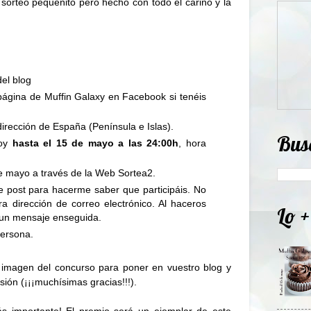
sorteo pequeñito pero hecho con todo el cariño y la
del blog
 página de
Muffin Galaxy en Facebook
si tenéis
dirección de España (Península e Islas).
Bus
hoy
hasta el 15 de mayo a las 24:00h
, hora
 de mayo a través de la Web
Sortea2
.
e post para hacerme saber que participáis. No
ra dirección de correo electrónico. Al haceros
Lo +
 un mensaje enseguida.
persona.
a imagen del concurso para poner en vuestro blog y
ión (¡¡¡muchísimas gracias!!!).
s importante! El premio será un ejemplar de este