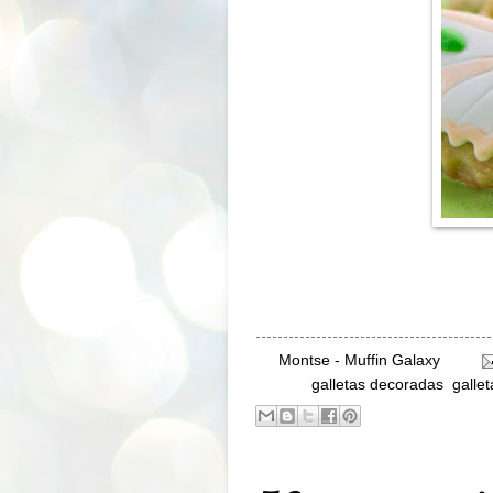
By
Montse - Muffin Galaxy
Labels:
galletas decoradas
,
galle