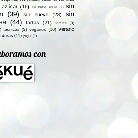
sin
n azúcar
(16)
sin frutos secos
(1)
en
(39)
sin
sin huevo
(23)
osa
(44)
tartas
(21)
tortitas
(3)
verano
técnicas
(9)
veganos
(10)
)
rduras
(11)
yogur
(1)
aboramos con