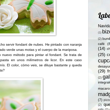
Labe
Navid
bi
(1)
bund
(2)
café
(
cho servir fondant de nubes. He pintado con naranja
(14)
c
ado verde unas motas y el cuerpo de la mariposa.
(25)
c
 nuevo método para pintar el fondant. Se trata de
cupc
 pasta en unos milímetros de licor. En este caso
nís. El color, cómo veis, se diluye bastante y queda
desayu
ta?
(29)
f
gal
(2)
integra
macaro
madg
(7)
pizz
qu
(2)
rolls
(2)