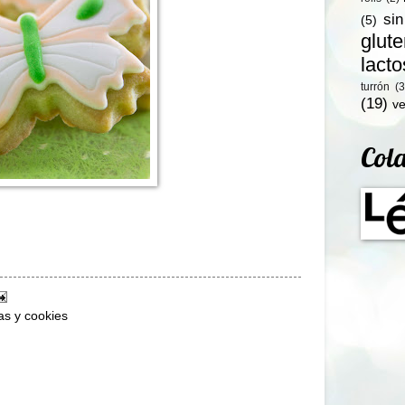
si
(5)
glut
lact
turrón
(3
(19)
ve
Col
tas y cookies