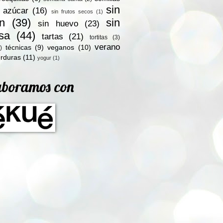
sin
n azúcar
(16)
sin frutos secos
(1)
en
(39)
sin
sin huevo
(23)
osa
(44)
tartas
(21)
tortitas
(3)
verano
técnicas
(9)
veganos
(10)
)
rduras
(11)
yogur
(1)
aboramos con