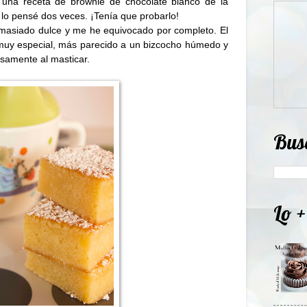
una receta de brownie de chocolate blanco de la
 lo pensé dos veces. ¡Tenía que probarlo!
masiado dulce y me he equivocado por completo. El
 muy especial, más parecido a un bizcocho húmedo y
samente al masticar.
Bus
Lo +