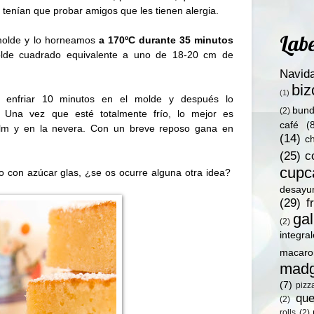
 tenían que probar amigos que les tienen alergia.
Labe
molde y lo horneamos
a 170ºC durante 35 minutos
olde cuadrado equivalente a uno de 18-20 cm de
Navid
bi
(1)
 enfriar 10 minutos en el molde y después lo
bund
(2)
. Una vez que esté totalmente frío, lo mejor es
café
(
film y en la nevera. Con un breve reposo gana en
(14)
c
(25)
c
cupc
 con azúcar glas, ¿se os ocurre alguna otra idea?
desayu
(29)
f
gal
(2)
integra
macaro
madg
(7)
pizz
qu
(2)
rolls
(2)