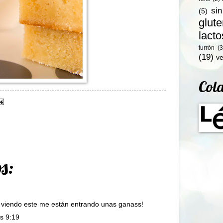
si
(5)
glut
lact
turrón
(3
(19)
ve
Col
s:
 viendo este me están entrando unas ganass!
s 9:19