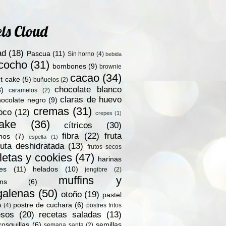
ls Cloud
ad
(18)
Pascua
(11)
Sin horno
(4)
bebida
zcocho
(31)
bombones
(9)
brownie
cacao
(34)
t cake
(5)
buñuelos
(2)
chocolate blanco
8)
caramelos
(2)
claras de huevo
hocolate negro
(9)
cremas
(31)
oco
(12)
crepes
(1)
ake
(36)
cítricos
(30)
fibra
(22)
fruta
nos
(7)
espelta
(1)
ruta deshidratada
(13)
frutos secos
letas y cookies
(47)
harinas
les
(11)
helados
(10)
jengibre
(2)
muffins y
ns
(6)
alenas
(50)
otoño
(19)
pastel
postre de cuchara
(6)
a
(4)
postres fritos
esos
(20)
recetas saladas
(13)
rosquillas
(6)
semillas
semana santa
(2)