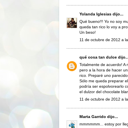
Yolanda Iglesias
dijo...
Qué bueno!!! Yo no soy mu
queda tan rico lo voy a pr
Un beso!
11 de octubre de 2012 a l
qué cosa tan dulce
dijo..
Totalmente de acuerdo! A 
pero a la hora de hacer u
rico. Preparé uno parecido 
Sólo me queda preparar el 
podría ser espolvorearlo c
el dulzor del chocolate bl
11 de octubre de 2012 a l
Marta Garrido
dijo...
mmmmmm... estoy por llega