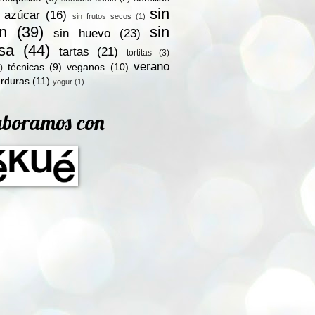
sin
n azúcar
(16)
sin frutos secos
(1)
en
(39)
sin
sin huevo
(23)
osa
(44)
tartas
(21)
tortitas
(3)
verano
técnicas
(9)
veganos
(10)
)
rduras
(11)
yogur
(1)
aboramos con