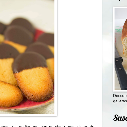
Descubr
galletas
Susc
yemas, estos días me han quedado unas claras de