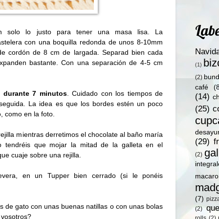
Labe
 solo lo justo para tener una masa lisa. La
stelera con una boquilla redonda de unos 8-10mm
Navid
de cordón de 8 cm de largada. Separad bien cada
bi
expanden bastante. Con una separación de 4-5 cm
(1)
bund
(2)
café
(
 durante 7 minutos
. Cuidado con los tiempos de
(14)
c
eguida. La idea es que los bordes estén un poco
(25)
c
, como en la foto.
cupc
desayu
ejilla mientras derretimos el chocolate al baño maría
(29)
f
o tendréis que mojar la mitad de la galleta en el
gal
que cuaje sobre una rejilla.
(2)
integra
evera, en un Tupper bien cerrado (si le ponéis
macaro
madg
(7)
pizz
s de gato con unas buenas natillas o con unas bolas
qu
(2)
 vosotros?
rolls
(2)