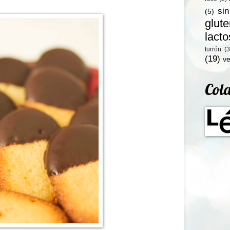
si
(5)
glut
lact
turrón
(3
(19)
ve
Col