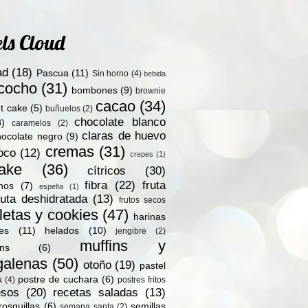
ls Cloud
ad
(18)
Pascua
(11)
Sin horno
(4)
bebida
zcocho
(31)
bombones
(9)
brownie
cacao
(34)
t cake
(5)
buñuelos
(2)
chocolate blanco
8)
caramelos
(2)
claras de huevo
hocolate negro
(9)
cremas
(31)
oco
(12)
crepes
(1)
ake
(36)
cítricos
(30)
fibra
(22)
fruta
nos
(7)
espelta
(1)
ruta deshidratada
(13)
frutos secos
letas y cookies
(47)
harinas
les
(11)
helados
(10)
jengibre
(2)
muffins y
ns
(6)
alenas
(50)
otoño
(19)
pastel
postre de cuchara
(6)
a
(4)
postres fritos
esos
(20)
recetas saladas
(13)
rosquillas
(6)
semillas
semana santa
(2)