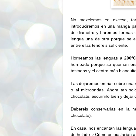
No mezclemos en exceso, tan
introduciremos en una manga pa
de diámetro y haremos formas 
lengua una de otra porque se 
entre ellas tendréis suficiente.
Horneamos las lenguas a
200ºC
horneado porque se queman ens
tostados y el centro más blanquito
Las dejaremos enfriar sobre una r
o al microondas. Ahora tan sol
chocolate, escurrirlo bien y dejar 
Deberéis conservarlas en la n
chocolate).
En casa, nos encantan las lengua
de helado. ¿Cómo os gustarían a