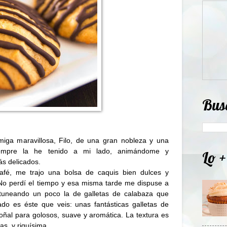
Bus
miga maravillosa, Filo, de una gran nobleza y una
 Siempre la he tenido a mi lado, animándome y
Lo +
s delicados.
fé, me trajo una bolsa de caquis bien dulces y
No perdí el tiempo y esa misma tarde me dispuse a
, tuneando un poco la de galletas de calabaza que
ado es éste que veis: unas fantásticas galletas de
toñal para golosos, suave y aromática. La textura es
as, y riquísima.