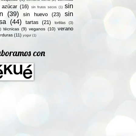
sin
n azúcar
(16)
sin frutos secos
(1)
en
(39)
sin
sin huevo
(23)
osa
(44)
tartas
(21)
tortitas
(3)
verano
técnicas
(9)
veganos
(10)
)
rduras
(11)
yogur
(1)
aboramos con