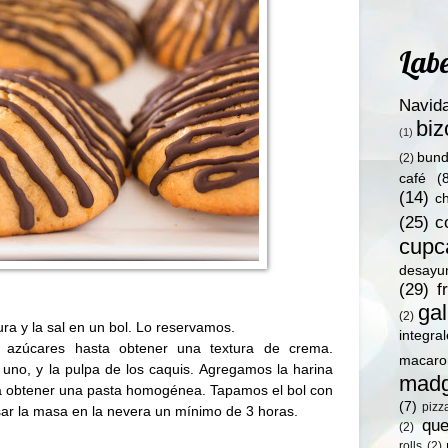
Labe
Navid
bi
(1)
bund
(2)
café
(
(14)
c
(25)
c
cupc
desayu
(29)
f
gal
(2)
ra y la sal en un bol. Lo reservamos.
integra
s azúcares hasta obtener una textura de crema.
macaro
uno, y la pulpa de los caquis. Agregamos la harina
madg
a obtener una pasta homogénea. Tapamos el bol con
(7)
pizz
sar la masa en la nevera un mínimo de 3 horas.
qu
(2)
rolls
(2)