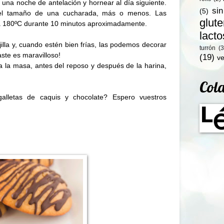
 una noche de antelación y hornear al día siguiente.
si
(5)
el tamaño de una cucharada, más o menos. Las
glut
a
180ºC
durante 10 minutos aproximadamente.
lact
illa y, cuando estén bien frías, las podemos decorar
turrón
(3
aste es maravilloso!
(19)
ve
 la masa, antes del reposo y después de la harina,
Col
lletas de caquis y chocolate? Espero vuestros