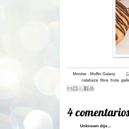
By
Montse - Muffin Galaxy
Labels:
calabaza
,
fibra
,
fruta
,
gall
4 comentarios
Unknown
dijo...