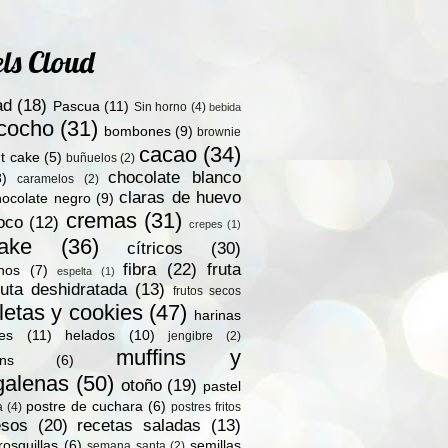
ls Cloud
ad
(18)
Pascua
(11)
Sin horno
(4)
bebida
zcocho
(31)
bombones
(9)
brownie
cacao
(34)
t cake
(5)
buñuelos
(2)
chocolate blanco
8)
caramelos
(2)
claras de huevo
hocolate negro
(9)
cremas
(31)
oco
(12)
crepes
(1)
ake
(36)
cítricos
(30)
fibra
(22)
fruta
nos
(7)
espelta
(1)
ruta deshidratada
(13)
frutos secos
letas y cookies
(47)
harinas
les
(11)
helados
(10)
jengibre
(2)
muffins y
ns
(6)
alenas
(50)
otoño
(19)
pastel
postre de cuchara
(6)
a
(4)
postres fritos
esos
(20)
recetas saladas
(13)
rosquillas
(6)
semillas
semana santa
(2)