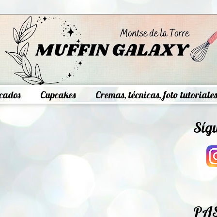
cados
Cupcakes
Cremas, técnicas, foto tutoriales
Síg
PA